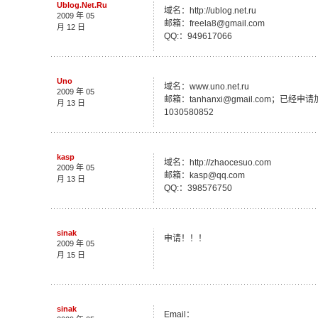
Ublog.Net.Ru
域名：http://ublog.net.ru
2009 年 05
邮箱：freela8@gmail.com
月 12 日
QQ:：949617066
Uno
域名：www.uno.net.ru
2009 年 05
邮箱：tanhanxi@gmail.com；已经
月 13 日
1030580852
kasp
域名：http://zhaocesuo.com
2009 年 05
邮箱：kasp@qq.com
月 13 日
QQ:：398576750
sinak
申请！！！
2009 年 05
月 15 日
sinak
Email：