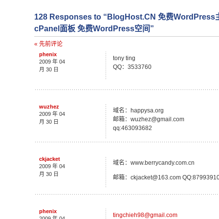
128 Responses to “BlogHost.CN 免费Word
cPanel面板 免费WordPress空间”
« 先前评论
phenix
tony ting
2009 年 04
QQ：3533760
月 30 日
wuzhez
域名：happysa.org
2009 年 04
邮箱：wuzhez@gmail.com
月 30 日
qq:463093682
ckjacket
域名：www.berrycandy.com.cn
2009 年 04
月 30 日
邮箱：ckjacket@163.com QQ:879939
phenix
tingchieh98@gmail.com
2009 年 04