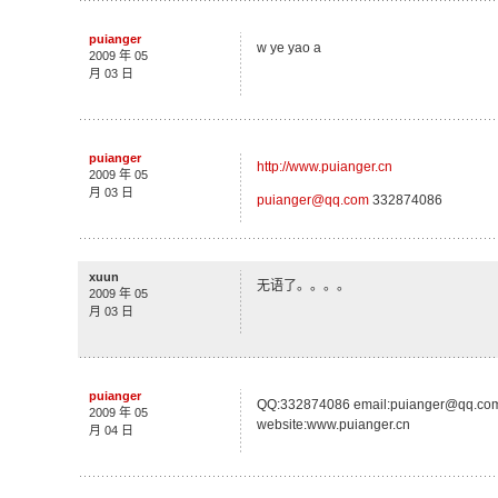
puianger
w ye yao a
2009 年 05
月 03 日
puianger
http://www.puianger.cn
2009 年 05
月 03 日
puianger@qq.com
332874086
xuun
无语了。。。。
2009 年 05
月 03 日
puianger
QQ:332874086 email:puianger@qq.co
2009 年 05
website:www.puianger.cn
月 04 日