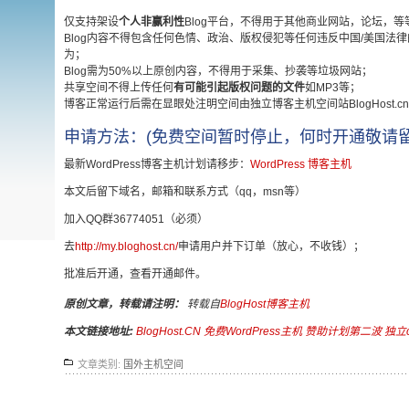
仅支持架设
个人非赢利性
Blog平台，不得用于其他商业网站，论坛，等
Blog内容不得包含任何色情、政治、版权侵犯等任何违反中国/美国法
为；
Blog需为50%以上原创内容，不得用于采集、抄袭等垃圾网站；
共享空间不得上传任何
有可能引起版权问题的文件
如MP3等；
博客正常运行后需在显眼处注明空间由独立博客主机空间站BlogHost.
申请方法：(免费空间暂时停止，何时开通敬请留意Bl
最新WordPress博客主机计划请移步：
WordPress 博客主机
本文后留下域名，邮箱和联系方式（qq，msn等）
加入QQ群36774051（必须）
去
http://my.bloghost.cn/
申请用户并下订单（放心，不收钱）；
批准后开通，查看开通邮件。
原创文章，转载请注明：
转载自
BlogHost博客主机
本文链接地址:
BlogHost.CN 免费WordPress主机 赞助计划第二波 独立
文章类别:
国外主机空间