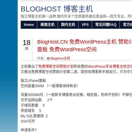
BLOGHOST 博客主机
独立博客主机第一品牌 国内外多个优质服务器任意选择—因为专业，所
Home
美国主机
国内主机
VPS
常见问题FAQ
官方B
18
BlogHost.CN 免费WordPress主机 赞
面板 免费WordPress空间
四
作者：
BlogHost主机
之前推出了
免费博客空间赞助计划
和收费的
WordPress专业博客主机空
又推出免费博客空间赞助计划第二波，提供给博客新手朋友们，只为中
独立cPanel面板
空间容量300M （一般博客绰绰有余）
流量3000M/月 （一般新手博客绝对足够，相信我，你用不完的）不够
可开设网站数 2个
子域名数量 5
停放域名 5
My SQL数据库 2
SSH可开
申请条件？